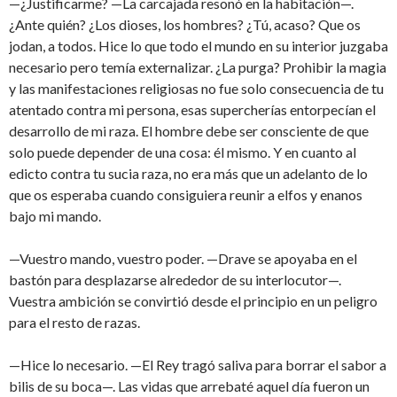
—¿Justificarme? —La carcajada resonó en la habitación—.
¿Ante quién? ¿Los dioses, los hombres? ¿Tú, acaso? Que os
jodan, a todos. Hice lo que todo el mundo en su interior juzgaba
necesario pero temía externalizar. ¿La purga? Prohibir la magia
y las manifestaciones religiosas no fue solo consecuencia de tu
atentado contra mi persona, esas supercherías entorpecían el
desarrollo de mi raza. El hombre debe ser consciente de que
solo puede depender de una cosa: él mismo. Y en cuanto al
edicto contra tu sucia raza, no era más que un adelanto de lo
que os esperaba cuando consiguiera reunir a elfos y enanos
bajo mi mando.
—Vuestro mando, vuestro poder. —Drave se apoyaba en el
bastón para desplazarse alrededor de su interlocutor—.
Vuestra ambición se convirtió desde el principio en un peligro
para el resto de razas.
—Hice lo necesario. —El Rey tragó saliva para borrar el sabor a
bilis de su boca—. Las vidas que arrebaté aquel día fueron un