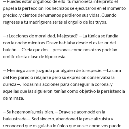
—Puedes estar orgulloso de ello: tu marioneta interpretó el
papel a la perfección, los hechizos se ejecutaron en el momento
preciso, y cientos de humanos perdieron sus vidas. Cuando
regreses a tu madriguera serás el orgullo de los tuyos.
—¿Lecciones de moralidad, Majestad? —La túnica se fundía
con la noche mientras Drave hablaba desde el exterior del
balcón—. Creía que dos… personas como nosotros podrían
omitir cierta clase de hipocresía.
—Me niego a ser juzgado por alguien de tu especie. —La cara
del Rey pareció relajarse pero su expresión conservaba la
dureza—. Todas mis acciones para conseguir la corona, y
aquellas que las siguieron, tenían como objetivo la persistencia
de mi raza.
—Su hegemonía, más bien. —Drave se acomodó en la
balaustrada—. Sed sincero, abandonad la pose altruista y
reconoced que os guiaba lo único que un ser como vos puede