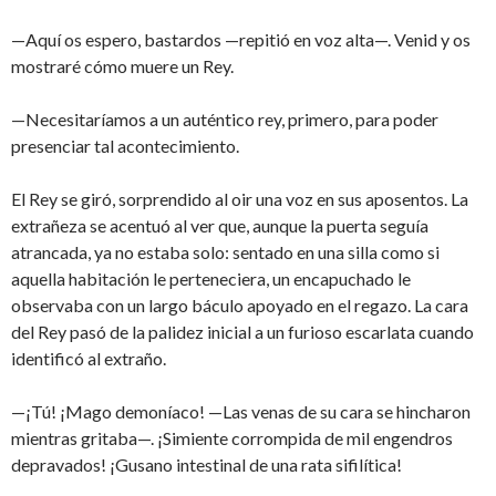
—Aquí os espero, bastardos —repitió en voz alta—. Venid y os
mostraré cómo muere un Rey.
—Necesitaríamos a un auténtico rey, primero, para poder
presenciar tal acontecimiento.
El Rey se giró, sorprendido al oir una voz en sus aposentos. La
extrañeza se acentuó al ver que, aunque la puerta seguía
atrancada, ya no estaba solo: sentado en una silla como si
aquella habitación le perteneciera, un encapuchado le
observaba con un largo báculo apoyado en el regazo. La cara
del Rey pasó de la palidez inicial a un furioso escarlata cuando
identificó al extraño.
—¡Tú! ¡Mago demoníaco! —Las venas de su cara se hincharon
mientras gritaba—. ¡Simiente corrompida de mil engendros
depravados! ¡Gusano intestinal de una rata sifilítica!