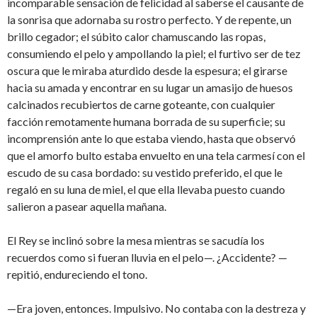
incomparable sensación de felicidad al saberse el causante de
la sonrisa que adornaba su rostro perfecto. Y de repente, un
brillo cegador; el súbito calor chamuscando las ropas,
consumiendo el pelo y ampollando la piel; el furtivo ser de tez
oscura que le miraba aturdido desde la espesura; el girarse
hacia su amada y encontrar en su lugar un amasijo de huesos
calcinados recubiertos de carne goteante, con cualquier
facción remotamente humana borrada de su superficie; su
incomprensión ante lo que estaba viendo, hasta que observó
que el amorfo bulto estaba envuelto en una tela carmesí con el
escudo de su casa bordado: su vestido preferido, el que le
regaló en su luna de miel, el que ella llevaba puesto cuando
salieron a pasear aquella mañana.
El Rey se inclinó sobre la mesa mientras se sacudía los
recuerdos como si fueran lluvia en el pelo—. ¿Accidente? —
repitió, endureciendo el tono.
—Era joven, entonces. Impulsivo. No contaba con la destreza y