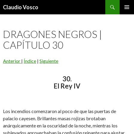
Buscar
Claudio Vosco
SALTAR
MENÚ
AL
PRINCI
CONTENIDO
DRAGONES NEGROS |
CAPÍTULO 30
Anterior
|
Índice
|
Siguiente
30.
El Rey IV
Los incendios comenzaron al poco de que las puertas de
palacio cayesen. Brillantes masas rojizas brotaban
anárquicamente en la oscuridad de la noche, mientras los
sublevados aprovechaban la confusión reinante para ajustar