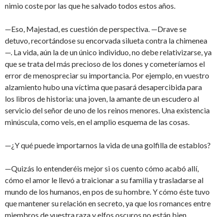
nimio coste por las que he salvado todos estos años.
—Eso, Majestad, es cuestión de perspectiva. —Drave se
detuvo, recortándose su encorvada silueta contra la chimenea
—. La vida, aún la de un único individuo, no debe relativizarse, ya
que se trata del más precioso de los dones y cometeríamos el
error de menospreciar su importancia. Por ejemplo, en vuestro
alzamiento hubo una víctima que pasará desapercibida para
los libros de historia: una joven, la amante de un escudero al
servicio del señor de uno de los reinos menores. Una existencia
minúscula, como veis, en el amplio esquema de las cosas.
—¿Y qué puede importarnos la vida de una golfilla de establos?
—Quizás lo entenderéis mejor si os cuento cómo acabó allí,
cómo el amor le llevó a traicionar a su familia y trasladarse al
mundo de los humanos, en pos de su hombre. Y cómo éste tuvo
que mantener su relación en secreto, ya que los romances entre
miembros de vuestra raza y elfos oscuros no están bien