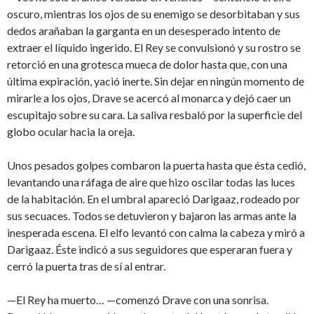
oscuro, mientras los ojos de su enemigo se desorbitaban y sus
dedos arañaban la garganta en un desesperado intento de
extraer el líquido ingerido. El Rey se convulsionó y su rostro se
retorció en una grotesca mueca de dolor hasta que, con una
última expiración, yació inerte. Sin dejar en ningún momento de
mirarle a los ojos, Drave se acercó al monarca y dejó caer un
escupitajo sobre su cara. La saliva resbaló por la superficie del
globo ocular hacia la oreja.
Unos pesados golpes combaron la puerta hasta que ésta cedió,
levantando una ráfaga de aire que hizo oscilar todas las luces
de la habitación. En el umbral apareció Darigaaz, rodeado por
sus secuaces. Todos se detuvieron y bajaron las armas ante la
inesperada escena. El elfo levantó con calma la cabeza y miró a
Darigaaz. Éste indicó a sus seguidores que esperaran fuera y
cerró la puerta tras de sí al entrar.
—El Rey ha muerto… —comenzó Drave con una sonrisa.