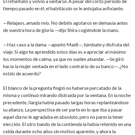
Él refunfuñó y volvió a sentarse. A pesar del corto período de
tiempo pasado en él, el habitáculo se le antojaba asfixiante.
—Relajaos, amado mío. No debéis agotaros en demasía antes
de vuestra hora de gloria —dijo Shira cogiéndole la mano.
—Haz caso a la dama —apuntó Madt—, túmbate y disfruta del
viaje. Si algo he aprendido estos días es a apreciar al máximo
los momentos de calma, ya que no suelen abundar. —Se giró
hacia la mujer sentada en el lado contrario de su banco—. ¿No
estáis de acuerdo?
El blanco de la pregunta fingió no haberse percatado de la
misma y continuó mirando distraída por la ventana. En la noche
precedente, Ilargia había pasado largas horas replanteándose
su alianza. La perspectiva de ser parte en lo que iba a pasar
aquel día no le agradaba en absoluto, pero no parecía tener
elección. El otro bando de la contienda la había retenido en una
celda durante ocho años sin motivo aparente, y ahora la