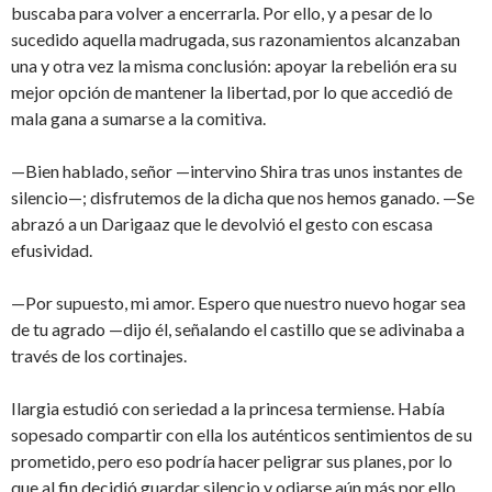
buscaba para volver a encerrarla. Por ello, y a pesar de lo
sucedido aquella madrugada, sus razonamientos alcanzaban
una y otra vez la misma conclusión: apoyar la rebelión era su
mejor opción de mantener la libertad, por lo que accedió de
mala gana a sumarse a la comitiva.
—Bien hablado, señor —intervino Shira tras unos instantes de
silencio—; disfrutemos de la dicha que nos hemos ganado. —Se
abrazó a un Darigaaz que le devolvió el gesto con escasa
efusividad.
—Por supuesto, mi amor. Espero que nuestro nuevo hogar sea
de tu agrado —dijo él, señalando el castillo que se adivinaba a
través de los cortinajes.
Ilargia estudió con seriedad a la princesa termiense. Había
sopesado compartir con ella los auténticos sentimientos de su
prometido, pero eso podría hacer peligrar sus planes, por lo
que al fin decidió guardar silencio y odiarse aún más por ello.