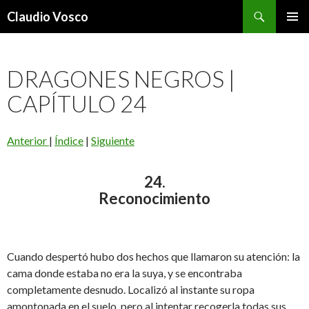
Buscar
Claudio Vosco
SALTAR
MENÚ
AL
PRINCI
CONTENIDO
DRAGONES NEGROS |
CAPÍTULO 24
Anterior
|
Índice
|
Siguiente
24.
Reconocimiento
Cuando despertó hubo dos hechos que llamaron su atención: la
cama donde estaba no era la suya, y se encontraba
completamente desnudo. Localizó al instante su ropa
amontonada en el suelo, pero al intentar recogerla todas sus