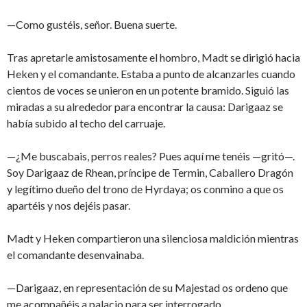
—Como gustéis, señor. Buena suerte.
Tras apretarle amistosamente el hombro, Madt se dirigió hacia
Heken y el comandante. Estaba a punto de alcanzarles cuando
cientos de voces se unieron en un potente bramido. Siguió las
miradas a su alrededor para encontrar la causa: Darigaaz se
había subido al techo del carruaje.
—¿Me buscabais, perros reales? Pues aquí me tenéis —gritó—.
Soy Darigaaz de Rhean, príncipe de Termin, Caballero Dragón
y legítimo dueño del trono de Hyrdaya; os conmino a que os
apartéis y nos dejéis pasar.
Madt y Heken compartieron una silenciosa maldición mientras
el comandante desenvainaba.
—Darigaaz, en representación de su Majestad os ordeno que
me acompañéis a palacio para ser interrogado.