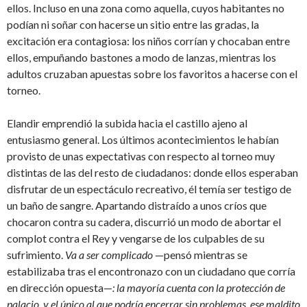
ellos. Incluso en una zona como aquella, cuyos habitantes no
podían ni soñar con hacerse un sitio entre las gradas, la
excitación era contagiosa: los niños corrían y chocaban entre
ellos, empuñando bastones a modo de lanzas, mientras los
adultos cruzaban apuestas sobre los favoritos a hacerse con el
torneo.
Elandir emprendió la subida hacia el castillo ajeno al
entusiasmo general. Los últimos acontecimientos le habían
provisto de unas expectativas con respecto al torneo muy
distintas de las del resto de ciudadanos: donde ellos esperaban
disfrutar de un espectáculo recreativo, él temía ser testigo de
un baño de sangre. Apartando distraído a unos críos que
chocaron contra su cadera, discurrió un modo de abortar el
complot contra el Rey y vengarse de los culpables de su
sufrimiento.
Va a ser complicado
—pensó mientras se
estabilizaba tras el encontronazo con un ciudadano que corría
en dirección opuesta—
: la mayoría cuenta con la protección de
palacio, y el único al que podría encerrar sin problemas, ese maldito