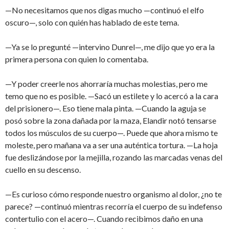
—No necesitamos que nos digas mucho —continuó el elfo
oscuro—, solo con quién has hablado de este tema.
—Ya se lo pregunté —intervino Dunrel—, me dijo que yo era la
primera persona con quien lo comentaba.
—Y poder creerle nos ahorraría muchas molestias, pero me
temo que no es posible. —Sacó un estilete y lo acercó a la cara
del prisionero—. Eso tiene mala pinta. —Cuando la aguja se
posó sobre la zona dañada por la maza, Elandir notó tensarse
todos los músculos de su cuerpo—. Puede que ahora mismo te
moleste, pero mañana va a ser una auténtica tortura. —La hoja
fue deslizándose por la mejilla, rozando las marcadas venas del
cuello en su descenso.
—Es curioso cómo responde nuestro organismo al dolor, ¿no te
parece? —continuó mientras recorría el cuerpo de su indefenso
contertulio con el acero—. Cuando recibimos daño en una