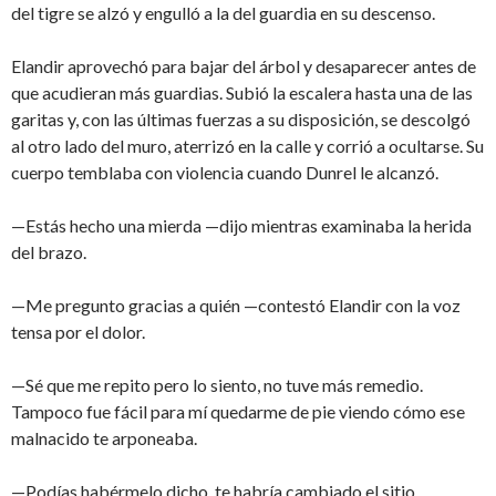
del tigre se alzó y engulló a la del guardia en su descenso.
Elandir aprovechó para bajar del árbol y desaparecer antes de
que acudieran más guardias. Subió la escalera hasta una de las
garitas y, con las últimas fuerzas a su disposición, se descolgó
al otro lado del muro, aterrizó en la calle y corrió a ocultarse. Su
cuerpo temblaba con violencia cuando Dunrel le alcanzó.
—Estás hecho una mierda —dijo mientras examinaba la herida
del brazo.
—Me pregunto gracias a quién —contestó Elandir con la voz
tensa por el dolor.
—Sé que me repito pero lo siento, no tuve más remedio.
Tampoco fue fácil para mí quedarme de pie viendo cómo ese
malnacido te arponeaba.
—Podías habérmelo dicho, te habría cambiado el sitio