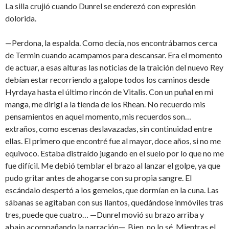
La silla crujió cuando Dunrel se enderezó con expresión
dolorida.
—Perdona, la espalda. Como decía, nos encontrábamos cerca
de Termin cuando acampamos para descansar. Era el momento
de actuar, a esas alturas las noticias de la traición del nuevo Rey
debían estar recorriendo a galope todos los caminos desde
Hyrdaya hasta el último rincón de Vitalis. Con un puñal en mi
manga, me dirigí a la tienda de los Rhean. No recuerdo mis
pensamientos en aquel momento, mis recuerdos son…
extraños, como escenas deslavazadas, sin continuidad entre
ellas. El primero que encontré fue al mayor, doce años, si no me
equivoco. Estaba distraído jugando en el suelo por lo que no me
fue difícil. Me debió temblar el brazo al lanzar el golpe, ya que
pudo gritar antes de ahogarse con su propia sangre. El
escándalo despertó a los gemelos, que dormían en la cuna. Las
sábanas se agitaban con sus llantos, quedándose inmóviles tras
tres, puede que cuatro… —Dunrel movió su brazo arriba y
abajo acompañando la narración—. Bien, no lo sé. Mientras el