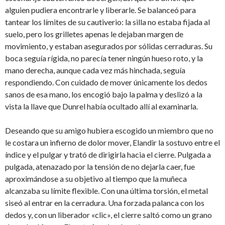
alguien pudiera encontrarle y liberarle. Se balanceó para
tantear los límites de su cautiverio: la silla no estaba fijada al
suelo, pero los grilletes apenas le dejaban margen de
movimiento, y estaban asegurados por sólidas cerraduras. Su
boca seguía rígida, no parecía tener ningún hueso roto, y la
mano derecha, aunque cada vez más hinchada, seguía
respondiendo. Con cuidado de mover únicamente los dedos
sanos de esa mano, los encogió bajo la palma y deslizó a la
vista la llave que Dunrel había ocultado allí al examinarla.
Deseando que su amigo hubiera escogido un miembro que no
le costara un infierno de dolor mover, Elandir la sostuvo entre el
índice y el pulgar y trató de dirigirla hacia el cierre. Pulgada a
pulgada, atenazado por la tensión de no dejarla caer, fue
aproximándose a su objetivo al tiempo que la muñeca
alcanzaba su límite flexible. Con una última torsión, el metal
siseó al entrar en la cerradura. Una forzada palanca con los
dedos y, con un liberador «clic», el cierre saltó como un grano