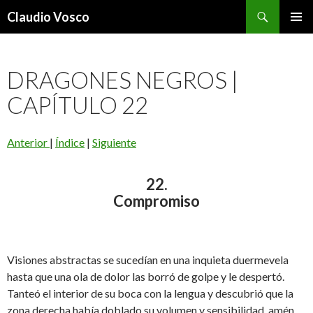
Buscar
Claudio Vosco
SALTAR
MENÚ
AL
PRINCI
CONTENIDO
DRAGONES NEGROS |
CAPÍTULO 22
Anterior
|
Índice
|
Siguiente
22.
Compromiso
Visiones abstractas se sucedían en una inquieta duermevela
hasta que una ola de dolor las borró de golpe y le despertó.
Tanteó el interior de su boca con la lengua y descubrió que la
zona derecha había doblado su volumen y sensibilidad, amén