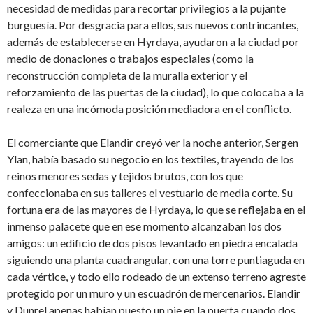
necesidad de medidas para recortar privilegios a la pujante
burguesía. Por desgracia para ellos, sus nuevos contrincantes,
además de establecerse en Hyrdaya, ayudaron a la ciudad por
medio de donaciones o trabajos especiales (como la
reconstrucción completa de la muralla exterior y el
reforzamiento de las puertas de la ciudad), lo que colocaba a la
realeza en una incómoda posición mediadora en el conflicto.
El comerciante que Elandir creyó ver la noche anterior, Sergen
Ylan, había basado su negocio en los textiles, trayendo de los
reinos menores sedas y tejidos brutos, con los que
confeccionaba en sus talleres el vestuario de media corte. Su
fortuna era de las mayores de Hyrdaya, lo que se reflejaba en el
inmenso palacete que en ese momento alcanzaban los dos
amigos: un edificio de dos pisos levantado en piedra encalada
siguiendo una planta cuadrangular, con una torre puntiaguda en
cada vértice, y todo ello rodeado de un extenso terreno agreste
protegido por un muro y un escuadrón de mercenarios. Elandir
y Dunrel apenas habían puesto un pie en la puerta cuando dos