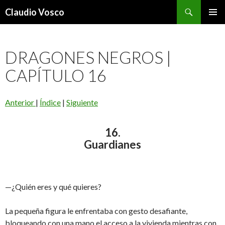
Buscar
Claudio Vosco
SALTAR
MENÚ
AL
PRINCI
CONTENIDO
DRAGONES NEGROS |
CAPÍTULO 16
Anterior
|
Índice
|
Siguiente
16.
Guardianes
—¿Quién eres y qué quieres?
La pequeña figura le enfrentaba con gesto desafiante,
bloqueando con una mano el acceso a la vivienda mientras con