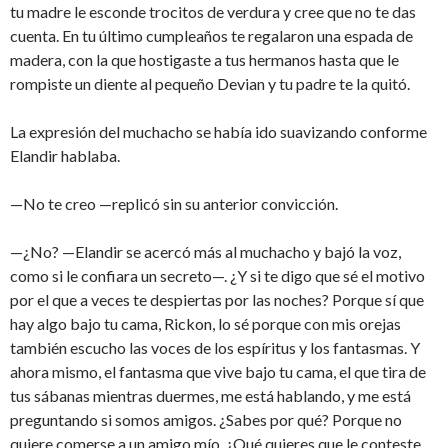
tu madre le esconde trocitos de verdura y cree que no te das
cuenta. En tu último cumpleaños te regalaron una espada de
madera, con la que hostigaste a tus hermanos hasta que le
rompiste un diente al pequeño Devian y tu padre te la quitó.
La expresión del muchacho se había ido suavizando conforme
Elandir hablaba.
—No te creo —replicó sin su anterior convicción.
—¿No? —Elandir se acercó más al muchacho y bajó la voz,
como si le confiara un secreto—. ¿Y si te digo que sé el motivo
por el que a veces te despiertas por las noches? Porque sí que
hay algo bajo tu cama, Rickon, lo sé porque con mis orejas
también escucho las voces de los espíritus y los fantasmas. Y
ahora mismo, el fantasma que vive bajo tu cama, el que tira de
tus sábanas mientras duermes, me está hablando, y me está
preguntando si somos amigos. ¿Sabes por qué? Porque no
quiere comerse a un amigo mío. ¿Qué quieres que le conteste,