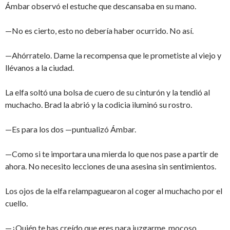
Ámbar observó el estuche que descansaba en su mano.
—No es cierto, esto no debería haber ocurrido. No así.
—Ahórratelo. Dame la recompensa que le prometiste al viejo y
llévanos a la ciudad.
La elfa soltó una bolsa de cuero de su cinturón y la tendió al
muchacho. Brad la abrió y la codicia iluminó su rostro.
—Es para los dos —puntualizó Ámbar.
—Como si te importara una mierda lo que nos pase a partir de
ahora. No necesito lecciones de una asesina sin sentimientos.
Los ojos de la elfa relampaguearon al coger al muchacho por el
cuello.
—¿Quién te has creído que eres para juzgarme, mocoso