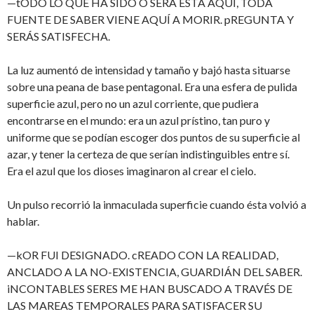
—tODO LO QUE HA SIDO O SERÁ ESTÁ AQUÍ, TODA
FUENTE DE SABER VIENE AQUÍ A MORIR. pREGUNTA Y
SERÁS SATISFECHA.
La luz aumentó de intensidad y tamaño y bajó hasta situarse
sobre una peana de base pentagonal. Era una esfera de pulida
superficie azul, pero no un azul corriente, que pudiera
encontrarse en el mundo: era un azul prístino, tan puro y
uniforme que se podían escoger dos puntos de su superficie al
azar, y tener la certeza de que serían indistinguibles entre sí.
Era el azul que los dioses imaginaron al crear el cielo.
Un pulso recorrió la inmaculada superficie cuando ésta volvió a
hablar.
—kOR FUI DESIGNADO. cREADO CON LA REALIDAD,
ANCLADO A LA NO-EXISTENCIA, GUARDIÁN DEL SABER.
iNCONTABLES SERES ME HAN BUSCADO A TRAVÉS DE
LAS MAREAS TEMPORALES PARA SATISFACER SU