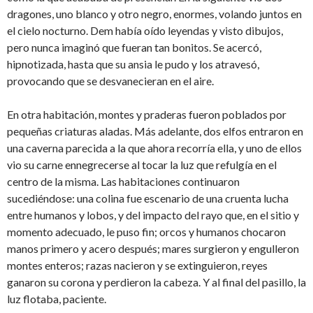
dragones, uno blanco y otro negro, enormes, volando juntos en
el cielo nocturno. Dem había oído leyendas y visto dibujos,
pero nunca imaginó que fueran tan bonitos. Se acercó,
hipnotizada, hasta que su ansia le pudo y los atravesó,
provocando que se desvanecieran en el aire.
En otra habitación, montes y praderas fueron poblados por
pequeñas criaturas aladas. Más adelante, dos elfos entraron en
una caverna parecida a la que ahora recorría ella, y uno de ellos
vio su carne ennegrecerse al tocar la luz que refulgía en el
centro de la misma. Las habitaciones continuaron
sucediéndose: una colina fue escenario de una cruenta lucha
entre humanos y lobos, y del impacto del rayo que, en el sitio y
momento adecuado, le puso fin; orcos y humanos chocaron
manos primero y acero después; mares surgieron y engulleron
montes enteros; razas nacieron y se extinguieron, reyes
ganaron su corona y perdieron la cabeza. Y al final del pasillo, la
luz flotaba, paciente.