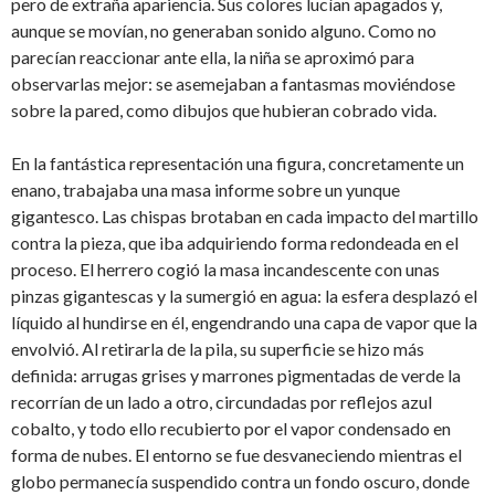
pero de extraña apariencia. Sus colores lucían apagados y,
aunque se movían, no generaban sonido alguno. Como no
parecían reaccionar ante ella, la niña se aproximó para
observarlas mejor: se asemejaban a fantasmas moviéndose
sobre la pared, como dibujos que hubieran cobrado vida.
En la fantástica representación una figura, concretamente un
enano, trabajaba una masa informe sobre un yunque
gigantesco. Las chispas brotaban en cada impacto del martillo
contra la pieza, que iba adquiriendo forma redondeada en el
proceso. El herrero cogió la masa incandescente con unas
pinzas gigantescas y la sumergió en agua: la esfera desplazó el
líquido al hundirse en él, engendrando una capa de vapor que la
envolvió. Al retirarla de la pila, su superficie se hizo más
definida: arrugas grises y marrones pigmentadas de verde la
recorrían de un lado a otro, circundadas por reflejos azul
cobalto, y todo ello recubierto por el vapor condensado en
forma de nubes. El entorno se fue desvaneciendo mientras el
globo permanecía suspendido contra un fondo oscuro, donde