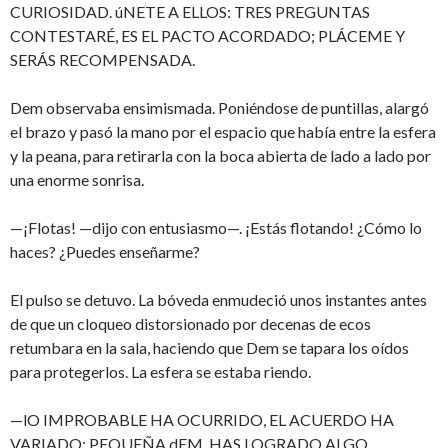
CURIOSIDAD. úNETE A ELLOS: TRES PREGUNTAS
CONTESTARÉ, ES EL PACTO ACORDADO; PLÁCEME Y
SERÁS RECOMPENSADA.
Dem observaba ensimismada. Poniéndose de puntillas, alargó
el brazo y pasó la mano por el espacio que había entre la esfera
y la peana, para retirarla con la boca abierta de lado a lado por
una enorme sonrisa.
—¡Flotas! —dijo con entusiasmo—. ¡Estás flotando! ¿Cómo lo
haces? ¿Puedes enseñarme?
El pulso se detuvo. La bóveda enmudeció unos instantes antes
de que un cloqueo distorsionado por decenas de ecos
retumbara en la sala, haciendo que Dem se tapara los oídos
para protegerlos. La esfera se estaba riendo.
—lO IMPROBABLE HA OCURRIDO, EL ACUERDO HA
VARIADO; PEQUEÑA dEM, HAS LOGRADO ALGO