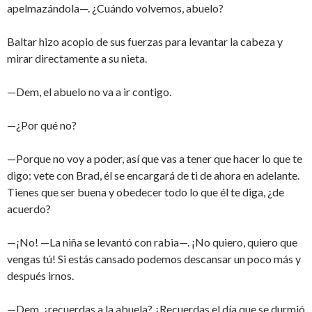
apelmazándola—. ¿Cuándo volvemos, abuelo?
Baltar hizo acopio de sus fuerzas para levantar la cabeza y
mirar directamente a su nieta.
—Dem, el abuelo no va a ir contigo.
—¿Por qué no?
—Porque no voy a poder, así que vas a tener que hacer lo que te
digo: vete con Brad, él se encargará de ti de ahora en adelante.
Tienes que ser buena y obedecer todo lo que él te diga, ¿de
acuerdo?
—¡No! —La niña se levantó con rabia—. ¡No quiero, quiero que
vengas tú! Si estás cansado podemos descansar un poco más y
después irnos.
—Dem, ¿recuerdas a la abuela? ¿Recuerdas el día que se durmió