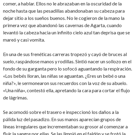
comer, a hablar. Ellos no le abrazaban en la oscuridad de la
noche hasta que las pesadillas abandonaban su cabeza para
dejar sitio a los sueños buenos. No le cogieron de la mano la
primera vez que abandonó las cavernas de Agarta, cuando
levantó la cabeza hacia un infinito cielo azul tan deprisa que se
mareó y casi vomita.
En una de sus frenéticas carreras tropezó y cayó de bruces al
suelo, raspándose manos y rodillas. Sintió nacer un sollozo en el
fondo de su garganta pero lo sofocó aguantando la respiración.
«Los bebés lloran, las niñas se aguantan. ¿Eres un bebé o una
niña?», le sermonearon sus recuerdos con la voz de su abuelo.
«Una niña», contestó ella, apretando la cara para cortar el flujo
de lágrimas.
Se acomodó sobre el trasero e inspeccionó los daños a la
pálida luz del pasadizo. En sus manos aparecían grupos de
líneas irregulares que incrementaban su grosor al comenzar a
fluir la sangre por ellas. Se las limpió en el faldón y se frotó la