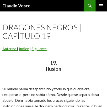
Buscar
Claudio Vosco
SALTAR
MENÚ
AL
PRINCI
CONTENIDO
DRAGONES NEGROS |
CAPÍTULO 19
Anterior
|
Índice
|
Siguiente
19.
Ilusión
Su mundo había desaparecido y todo lo que quería era
recuperarlo, pero no sabía cómo. Desde que se separó de su
abuelo, Dem había tomado los cruces siguiendo las
instrucciones que él le dio, pero nada ocurría. Durante un buen