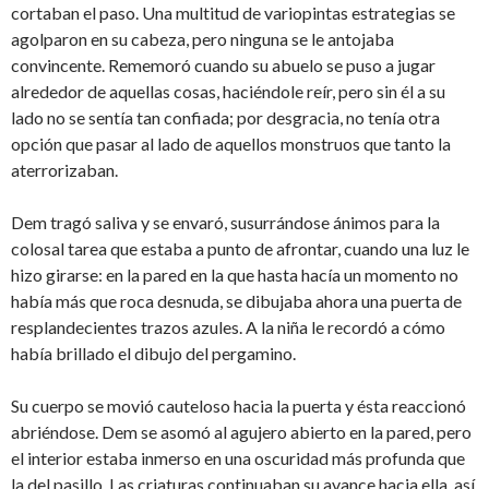
cortaban el paso. Una multitud de variopintas estrategias se
agolparon en su cabeza, pero ninguna se le antojaba
convincente. Rememoró cuando su abuelo se puso a jugar
alrededor de aquellas cosas, haciéndole reír, pero sin él a su
lado no se sentía tan confiada; por desgracia, no tenía otra
opción que pasar al lado de aquellos monstruos que tanto la
aterrorizaban.
Dem tragó saliva y se envaró, susurrándose ánimos para la
colosal tarea que estaba a punto de afrontar, cuando una luz le
hizo girarse: en la pared en la que hasta hacía un momento no
había más que roca desnuda, se dibujaba ahora una puerta de
resplandecientes trazos azules. A la niña le recordó a cómo
había brillado el dibujo del pergamino.
Su cuerpo se movió cauteloso hacia la puerta y ésta reaccionó
abriéndose. Dem se asomó al agujero abierto en la pared, pero
el interior estaba inmerso en una oscuridad más profunda que
la del pasillo. Las criaturas continuaban su avance hacia ella, así