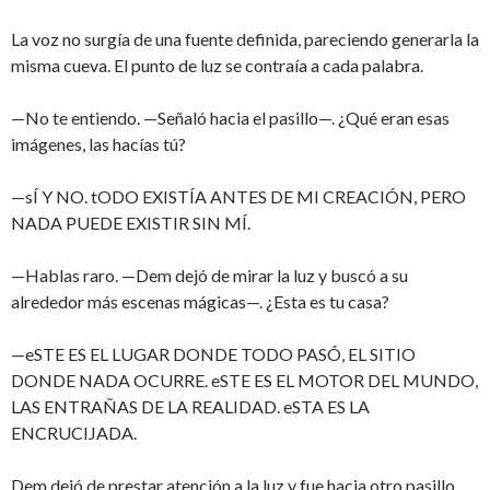
La voz no surgía de una fuente definida, pareciendo generarla la
misma cueva. El punto de luz se contraía a cada palabra.
—No te entiendo. —Señaló hacia el pasillo—. ¿Qué eran esas
imágenes, las hacías tú?
—sÍ Y NO. tODO EXISTÍA ANTES DE MI CREACIÓN, PERO
NADA PUEDE EXISTIR SIN MÍ.
—Hablas raro. —Dem dejó de mirar la luz y buscó a su
alrededor más escenas mágicas—. ¿Esta es tu casa?
—eSTE ES EL LUGAR DONDE TODO PASÓ, EL SITIO
DONDE NADA OCURRE. eSTE ES EL MOTOR DEL MUNDO,
LAS ENTRAÑAS DE LA REALIDAD. eSTA ES LA
ENCRUCIJADA.
Dem dejó de prestar atención a la luz y fue hacia otro pasillo,